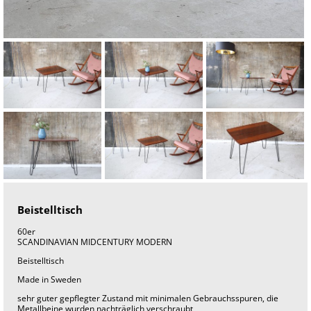
o
h
n
u
n
g
s
e
i
n
r
i
c
h
t
u
n
g
T
e
Beistelltisch
a
k
m
60er
ö
SCANDINAVIAN MIDCENTURY MODERN
b
Beistelltisch
e
l
Made in Sweden
v
i
sehr guter gepflegter Zustand mit minimalen Gebrauchsspuren, die
n
Metallbeine wurden nachträglich verschraubt