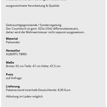
t
a
ausgezeichnete Verarbeitung & Qualität
g
e
f
u
r
Gebrauchtgegenstände / Sonderregelung
n
Der Couchtisch ist gem. §25a UStG differenzbesteuert,
i
daher wird die Mehrwertsteuer nicht separat ausgewiesen.
t
u
Material
r
Palisander
e
i
Hersteller
n
ALBERTS TIBRO
t
e
r
Maße
i
Breite: 65 cm Tiefe: 47 cm Höhe: 47,5 cm
o
r
Preis
auf Anfrage
Lieferung
Paketversand innerhalb Deutschlands: 8,90 Euro
Abholung im Laden möglich