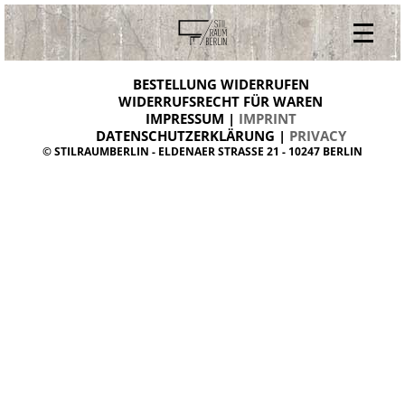
V
ONLINESHOP
i
BESTELLUNG WIDERRUFEN
BESTELLUNG WIDERRUFEN
n
WIDERRUFSRECHT FÜR WAREN
t
IMPRESSUM |
IMPRINT
ARCHIV
a
g
DATENSCHUTZERKLÄRUNG |
PRIVACY
ÜBER UNS
e
© STILRAUMBERLIN - ELDENAER STRASSE 21 - 10247 BERLIN
m
KONTAKT
ö
b
e
l
d
a
n
i
s
h
d
e
s
i
g
n
W