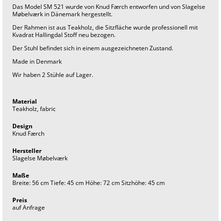
t
Das Model SM 521 wurde von Knud Færch entworfen und von Slagelse
a
Møbelværk in Dänemark hergestellt.
g
e
Der Rahmen ist aus Teakholz, die Sitzfläche wurde professionell mit
f
Kvadrat Hallingdal Stoff neu bezogen.
u
r
Der Stuhl befindet sich in einem ausgezeichneten Zustand.
n
i
Made in Denmark
t
Wir haben 2 Stühle auf Lager.
u
r
e
i
Material
n
Teakholz, fabric
t
e
Design
r
Knud Færch
i
o
r
Hersteller
Slagelse Møbelværk
Maße
Breite: 56 cm Tiefe: 45 cm Höhe: 72 cm Sitzhöhe: 45 cm
Preis
auf Anfrage