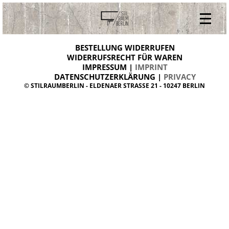
V
ONLINESHOP
i
BESTELLUNG WIDERRUFEN
BESTELLUNG WIDERRUFEN
n
WIDERRUFSRECHT FÜR WAREN
t
IMPRESSUM |
IMPRINT
ARCHIV
a
g
DATENSCHUTZERKLÄRUNG |
PRIVACY
ÜBER UNS
e
© STILRAUMBERLIN - ELDENAER STRASSE 21 - 10247 BERLIN
m
KONTAKT
ö
b
e
l
d
a
n
i
s
h
d
e
s
i
g
n
W