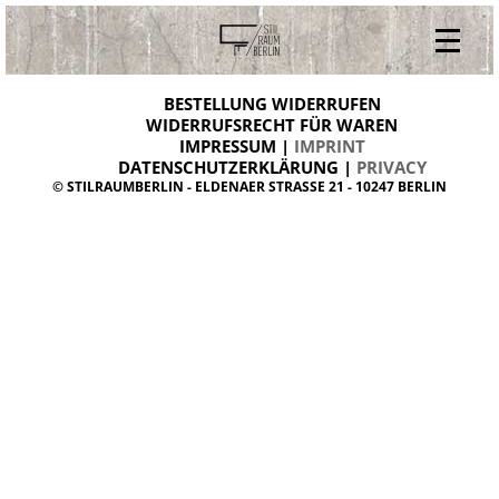
V
ONLINESHOP
i
BESTELLUNG WIDERRUFEN
BESTELLUNG WIDERRUFEN
n
WIDERRUFSRECHT FÜR WAREN
t
IMPRESSUM |
IMPRINT
ARCHIV
a
g
DATENSCHUTZERKLÄRUNG |
PRIVACY
ÜBER UNS
e
© STILRAUMBERLIN - ELDENAER STRASSE 21 - 10247 BERLIN
m
KONTAKT
ö
b
e
l
d
a
n
i
s
h
d
e
s
i
g
n
W