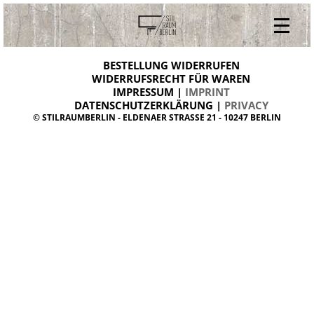
V
ONLINESHOP
i
BESTELLUNG WIDERRUFEN
BESTELLUNG WIDERRUFEN
n
WIDERRUFSRECHT FÜR WAREN
t
IMPRESSUM |
IMPRINT
ARCHIV
a
g
DATENSCHUTZERKLÄRUNG |
PRIVACY
ÜBER UNS
e
© STILRAUMBERLIN - ELDENAER STRASSE 21 - 10247 BERLIN
m
KONTAKT
ö
b
e
l
d
a
n
i
s
h
d
e
s
i
g
n
W