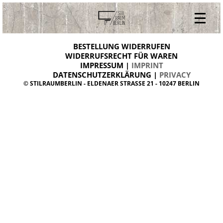
V
ONLINESHOP
i
BESTELLUNG WIDERRUFEN
BESTELLUNG WIDERRUFEN
n
WIDERRUFSRECHT FÜR WAREN
t
IMPRESSUM |
IMPRINT
ARCHIV
a
g
DATENSCHUTZERKLÄRUNG |
PRIVACY
ÜBER UNS
e
© STILRAUMBERLIN - ELDENAER STRASSE 21 - 10247 BERLIN
m
KONTAKT
ö
b
e
l
d
a
n
i
s
h
d
e
s
i
g
n
W