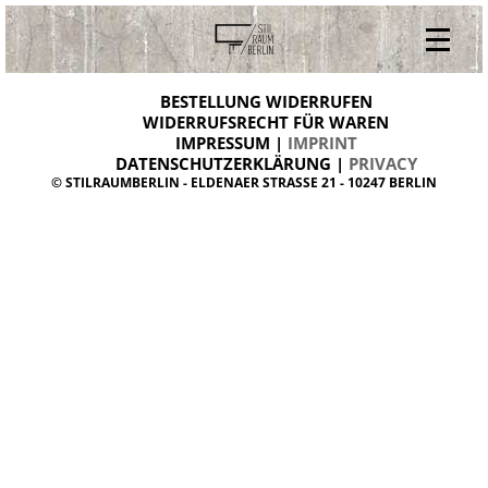
V
ONLINESHOP
i
BESTELLUNG WIDERRUFEN
BESTELLUNG WIDERRUFEN
n
WIDERRUFSRECHT FÜR WAREN
t
IMPRESSUM |
IMPRINT
ARCHIV
a
g
DATENSCHUTZERKLÄRUNG |
PRIVACY
ÜBER UNS
e
© STILRAUMBERLIN - ELDENAER STRASSE 21 - 10247 BERLIN
m
KONTAKT
ö
b
e
l
d
a
n
i
s
h
d
e
s
i
g
n
W