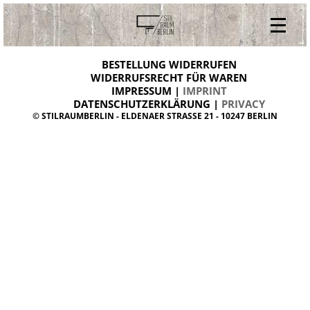
V
ONLINESHOP
i
BESTELLUNG WIDERRUFEN
BESTELLUNG WIDERRUFEN
n
WIDERRUFSRECHT FÜR WAREN
t
IMPRESSUM |
IMPRINT
ARCHIV
a
g
DATENSCHUTZERKLÄRUNG |
PRIVACY
ÜBER UNS
e
© STILRAUMBERLIN - ELDENAER STRASSE 21 - 10247 BERLIN
m
KONTAKT
ö
b
e
l
d
a
n
i
s
h
d
e
s
i
g
n
W