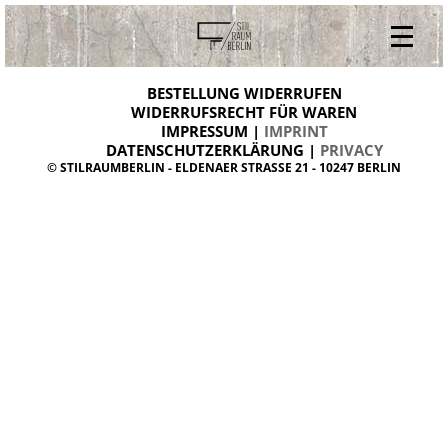
V
ONLINESHOP
i
BESTELLUNG WIDERRUFEN
BESTELLUNG WIDERRUFEN
n
WIDERRUFSRECHT FÜR WAREN
t
IMPRESSUM |
IMPRINT
ARCHIV
a
g
DATENSCHUTZERKLÄRUNG |
PRIVACY
ÜBER UNS
e
© STILRAUMBERLIN - ELDENAER STRASSE 21 - 10247 BERLIN
m
KONTAKT
ö
b
e
l
d
a
n
i
s
h
d
e
s
i
g
n
W