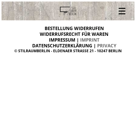
V
ONLINESHOP
i
BESTELLUNG WIDERRUFEN
BESTELLUNG WIDERRUFEN
n
WIDERRUFSRECHT FÜR WAREN
t
IMPRESSUM |
IMPRINT
ARCHIV
a
g
DATENSCHUTZERKLÄRUNG |
PRIVACY
ÜBER UNS
e
© STILRAUMBERLIN - ELDENAER STRASSE 21 - 10247 BERLIN
m
KONTAKT
ö
b
e
l
d
a
n
i
s
h
d
e
s
i
g
n
W