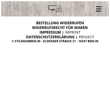
V
ONLINESHOP
i
BESTELLUNG WIDERRUFEN
BESTELLUNG WIDERRUFEN
n
WIDERRUFSRECHT FÜR WAREN
t
IMPRESSUM |
IMPRINT
ARCHIV
a
g
DATENSCHUTZERKLÄRUNG |
PRIVACY
ÜBER UNS
e
© STILRAUMBERLIN - ELDENAER STRASSE 21 - 10247 BERLIN
m
KONTAKT
ö
b
e
l
d
a
n
i
s
h
d
e
s
i
g
n
W