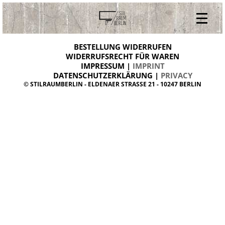
V
ONLINESHOP
i
BESTELLUNG WIDERRUFEN
BESTELLUNG WIDERRUFEN
n
WIDERRUFSRECHT FÜR WAREN
t
IMPRESSUM |
IMPRINT
ARCHIV
a
g
DATENSCHUTZERKLÄRUNG |
PRIVACY
ÜBER UNS
e
© STILRAUMBERLIN - ELDENAER STRASSE 21 - 10247 BERLIN
m
KONTAKT
ö
b
e
l
d
a
n
i
s
h
d
e
s
i
g
n
W