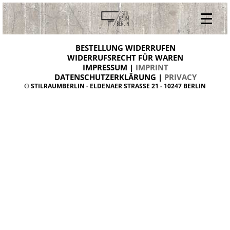
V
ONLINESHOP
i
BESTELLUNG WIDERRUFEN
BESTELLUNG WIDERRUFEN
n
WIDERRUFSRECHT FÜR WAREN
t
IMPRESSUM |
IMPRINT
ARCHIV
a
g
DATENSCHUTZERKLÄRUNG |
PRIVACY
ÜBER UNS
e
© STILRAUMBERLIN - ELDENAER STRASSE 21 - 10247 BERLIN
m
KONTAKT
ö
b
e
l
d
a
n
i
s
h
d
e
s
i
g
n
W