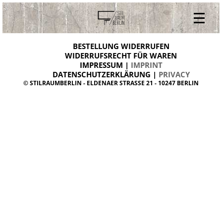
V
ONLINESHOP
i
BESTELLUNG WIDERRUFEN
BESTELLUNG WIDERRUFEN
n
WIDERRUFSRECHT FÜR WAREN
t
IMPRESSUM |
IMPRINT
ARCHIV
a
g
DATENSCHUTZERKLÄRUNG |
PRIVACY
ÜBER UNS
e
© STILRAUMBERLIN - ELDENAER STRASSE 21 - 10247 BERLIN
m
KONTAKT
ö
b
e
l
d
a
n
i
s
h
d
e
s
i
g
n
W