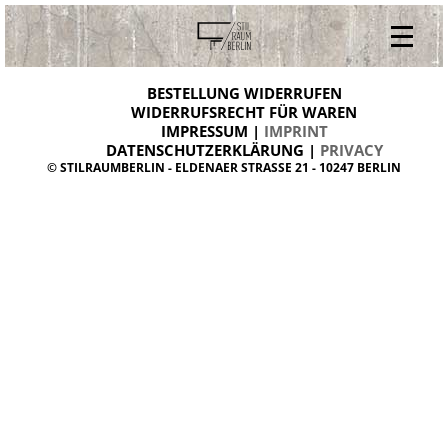
V
ONLINESHOP
i
BESTELLUNG WIDERRUFEN
BESTELLUNG WIDERRUFEN
n
WIDERRUFSRECHT FÜR WAREN
t
IMPRESSUM |
IMPRINT
ARCHIV
a
g
DATENSCHUTZERKLÄRUNG |
PRIVACY
ÜBER UNS
e
© STILRAUMBERLIN - ELDENAER STRASSE 21 - 10247 BERLIN
m
KONTAKT
ö
b
e
l
d
a
n
i
s
h
d
e
s
i
g
n
W