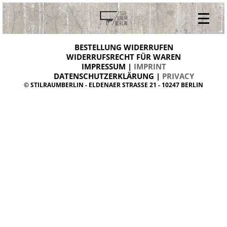
V
ONLINESHOP
i
BESTELLUNG WIDERRUFEN
BESTELLUNG WIDERRUFEN
n
WIDERRUFSRECHT FÜR WAREN
t
IMPRESSUM |
IMPRINT
ARCHIV
a
g
DATENSCHUTZERKLÄRUNG |
PRIVACY
ÜBER UNS
e
© STILRAUMBERLIN - ELDENAER STRASSE 21 - 10247 BERLIN
m
KONTAKT
ö
b
e
l
d
a
n
i
s
h
d
e
s
i
g
n
W