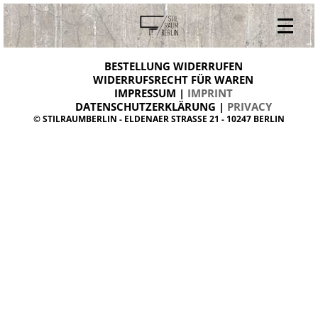
V
ONLINESHOP
i
BESTELLUNG WIDERRUFEN
BESTELLUNG WIDERRUFEN
n
WIDERRUFSRECHT FÜR WAREN
t
IMPRESSUM |
IMPRINT
ARCHIV
a
g
DATENSCHUTZERKLÄRUNG |
PRIVACY
ÜBER UNS
e
© STILRAUMBERLIN - ELDENAER STRASSE 21 - 10247 BERLIN
m
KONTAKT
ö
b
e
l
d
a
n
i
s
h
d
e
s
i
g
n
W