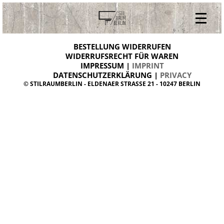
V
ONLINESHOP
i
BESTELLUNG WIDERRUFEN
BESTELLUNG WIDERRUFEN
n
WIDERRUFSRECHT FÜR WAREN
t
IMPRESSUM |
IMPRINT
ARCHIV
a
g
DATENSCHUTZERKLÄRUNG |
PRIVACY
ÜBER UNS
e
© STILRAUMBERLIN - ELDENAER STRASSE 21 - 10247 BERLIN
m
KONTAKT
ö
b
e
l
d
a
n
i
s
h
d
e
s
i
g
n
W