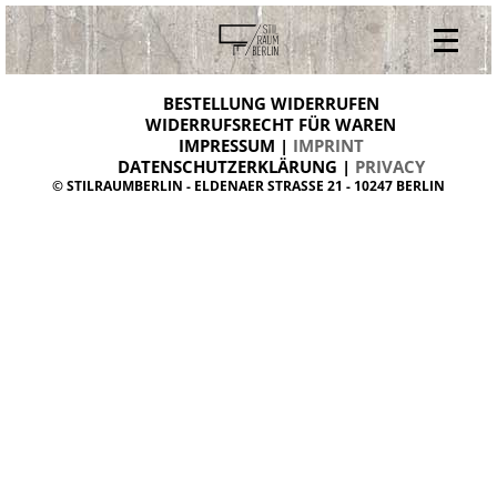
V
ONLINESHOP
i
BESTELLUNG WIDERRUFEN
BESTELLUNG WIDERRUFEN
n
WIDERRUFSRECHT FÜR WAREN
t
IMPRESSUM |
IMPRINT
ARCHIV
a
g
DATENSCHUTZERKLÄRUNG |
PRIVACY
ÜBER UNS
e
© STILRAUMBERLIN - ELDENAER STRASSE 21 - 10247 BERLIN
m
KONTAKT
ö
b
e
l
d
a
n
i
s
h
d
e
s
i
g
n
W