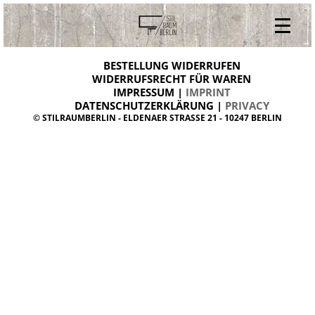
V
ONLINESHOP
i
BESTELLUNG WIDERRUFEN
BESTELLUNG WIDERRUFEN
n
WIDERRUFSRECHT FÜR WAREN
t
IMPRESSUM |
IMPRINT
ARCHIV
a
g
DATENSCHUTZERKLÄRUNG |
PRIVACY
ÜBER UNS
e
© STILRAUMBERLIN - ELDENAER STRASSE 21 - 10247 BERLIN
m
KONTAKT
ö
b
e
l
d
a
n
i
s
h
d
e
s
i
g
n
W