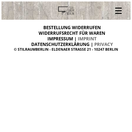
V
ONLINESHOP
i
BESTELLUNG WIDERRUFEN
BESTELLUNG WIDERRUFEN
n
WIDERRUFSRECHT FÜR WAREN
t
IMPRESSUM |
IMPRINT
ARCHIV
a
g
DATENSCHUTZERKLÄRUNG |
PRIVACY
ÜBER UNS
e
© STILRAUMBERLIN - ELDENAER STRASSE 21 - 10247 BERLIN
m
KONTAKT
ö
b
e
l
d
a
n
i
s
h
d
e
s
i
g
n
W