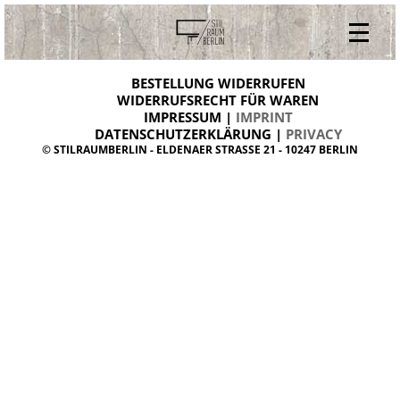
V
ONLINESHOP
i
BESTELLUNG WIDERRUFEN
BESTELLUNG WIDERRUFEN
n
WIDERRUFSRECHT FÜR WAREN
t
IMPRESSUM |
IMPRINT
ARCHIV
a
g
DATENSCHUTZERKLÄRUNG |
PRIVACY
ÜBER UNS
e
© STILRAUMBERLIN - ELDENAER STRASSE 21 - 10247 BERLIN
m
KONTAKT
ö
b
e
l
d
a
n
i
s
h
d
e
s
i
g
n
W