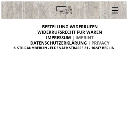
V
ONLINESHOP
i
BESTELLUNG WIDERRUFEN
BESTELLUNG WIDERRUFEN
n
WIDERRUFSRECHT FÜR WAREN
t
IMPRESSUM |
IMPRINT
ARCHIV
a
g
DATENSCHUTZERKLÄRUNG |
PRIVACY
ÜBER UNS
e
© STILRAUMBERLIN - ELDENAER STRASSE 21 - 10247 BERLIN
m
KONTAKT
ö
b
e
l
d
a
n
i
s
h
d
e
s
i
g
n
W