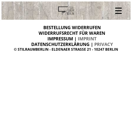
V
ONLINESHOP
i
BESTELLUNG WIDERRUFEN
BESTELLUNG WIDERRUFEN
n
WIDERRUFSRECHT FÜR WAREN
t
IMPRESSUM |
IMPRINT
ARCHIV
a
g
DATENSCHUTZERKLÄRUNG |
PRIVACY
ÜBER UNS
e
© STILRAUMBERLIN - ELDENAER STRASSE 21 - 10247 BERLIN
m
KONTAKT
ö
b
e
l
d
a
n
i
s
h
d
e
s
i
g
n
W